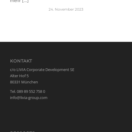
mehr […]
24. November 2023
KONTAKT
c/o LIVIA Corporate Development SE
Alter Hof 5
80331 München
Tel. 089 89 552 758 0
info@livia-group.com