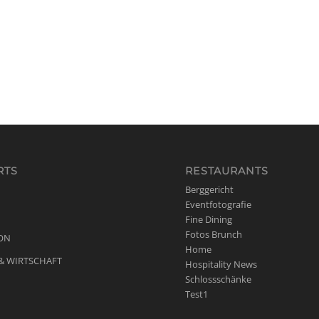
RTS
RESTAURANTS
Berggericht
Eventfotografie
Fine Dining
Fotos Brunch
ON
Home
& WIRTSCHAFT
Hospitality News
Schlossschänke
Test1