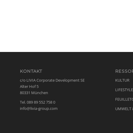
KONTAKT
RESSO
c/o LIVIA Corporate Development SE
KULTUR
Alter Hof 5
LIFESTYLE
80331 München
FEUILLET
Tel. 089 89 552 758 0
info@livia-group.com
UMWELT 