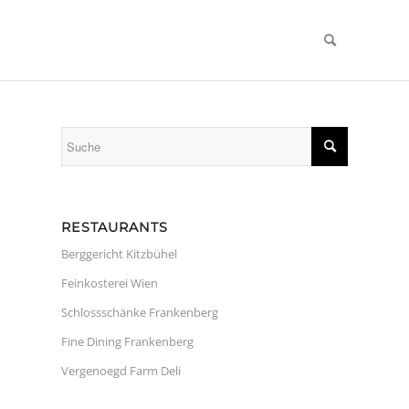
RESTAURANTS
Berggericht Kitzbühel
Feinkosterei Wien
Schlossschänke Frankenberg
Fine Dining Frankenberg
Vergenoegd Farm Deli