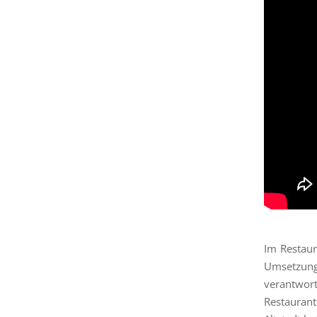
Im Restaur
Umsetzung
verantwort
Restauran