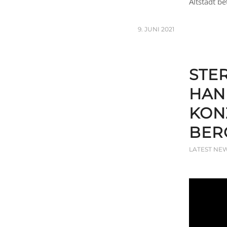
Altstadt be
9. JUNI 2021
STE
HAN
KON
BER
LATEST NE