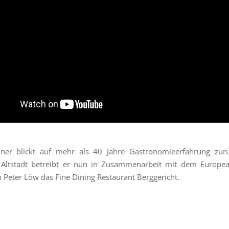
ner blickt auf mehr als 40 Jahre Gastronomieerfahrung zurü
r Altstadt betreibt er nun in Zusammenarbeit mit dem Europea
n Peter Löw das Fine Dining Restaurant Berggericht.